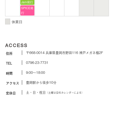
Jam発行
SPICE発
行
休業日
ACCESS
〒668-0014
兵庫県豊岡市野田116
神戸メガネ様2F
住所
0796-23-7731
TEL
9:00〜18:00
時間
豊岡駅から徒歩10分
アクセス
土・日・祝日
定休日
（土曜は会社カレンダーによる）