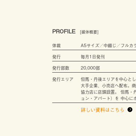
PROFILE
[媒体概要]
体裁
A5サイズ／中綴じ／フルカ
発行
毎月1日発刊
発行部数
20,000部
発行エリア
但馬・丹後エリアを中心とし
大手企業、小売店へ配布。商
協力店に店頭設置。 但馬・
ョン・アパート）を 中心に
詳しい資料はこちら