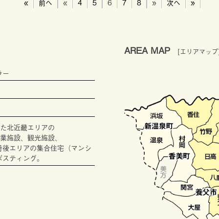
«
前へ
«
4
5
6
7
8
»
次へ
»
AREA MAP
[エリアマップ
ラー
た北近畿エリアの
業施設、観光施設、
丹後エリアの集合住宅（マンシ
ポスティング。