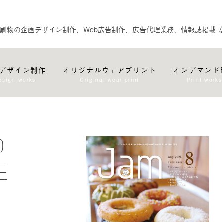
刷物の企画デザイン制作、Web広告制作、広告代理業務、情報誌掲載 
デザイン制作
オリジナルウェアプリント
オンデマンド
esign works
Original wear print
Print works
O
E
M