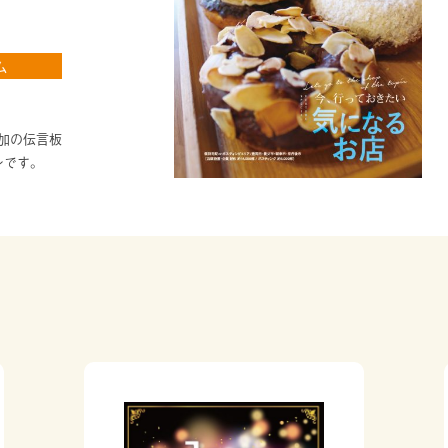
ム
。
加の伝言板
ンです。