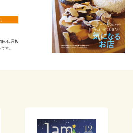
ム
。
加の伝言板
ンです。