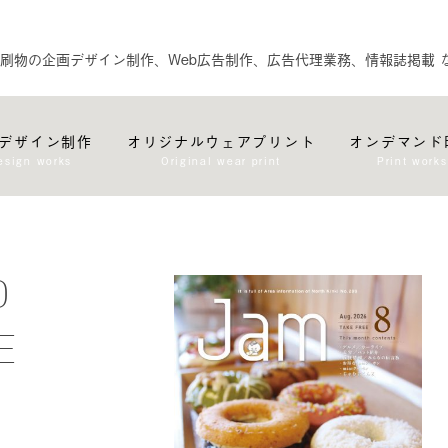
刷物の企画デザイン制作、Web広告制作、広告代理業務、情報誌掲載 
デザイン制作
オリジナルウェアプリント
オンデマンド
esign works
Original wear print
Print works
O
E
M