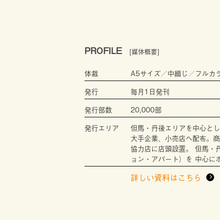
PROFILE
[媒体概要]
体裁
A5サイズ／中綴じ／フルカ
発行
毎月1日発刊
発行部数
20,000部
発行エリア
但馬・丹後エリアを中心とし
大手企業、小売店へ配布。商
協力店に店頭設置。 但馬・
ョン・アパート）を 中心に
詳しい資料はこちら