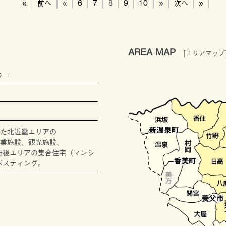
«
前へ
«
6
7
8
9
10
»
次へ
»
AREA MAP
[エリアマップ
ラー
た北近畿エリアの
業施設、観光施設、
丹後エリアの集合住宅（マンシ
ポスティング。